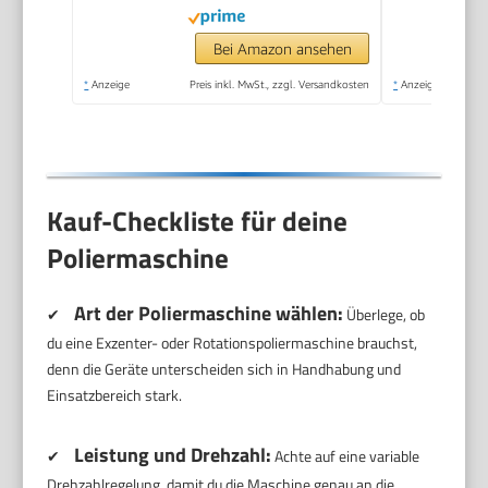
Auto, Möbeln -
LD104DE-V2
Bei Amazon ansehen
*
Anzeige
Preis inkl. MwSt., zzgl. Versandkosten
*
Anzeige
Kauf-Checkliste für deine
Poliermaschine
Art der Poliermaschine wählen:
✔
Überlege, ob
du eine Exzenter- oder Rotationspoliermaschine brauchst,
denn die Geräte unterscheiden sich in Handhabung und
Einsatzbereich stark.
Leistung und Drehzahl:
✔
Achte auf eine variable
Drehzahlregelung, damit du die Maschine genau an die