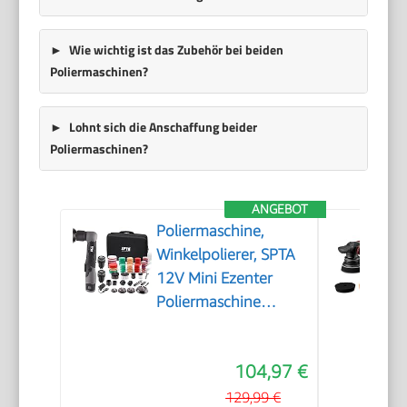
Wie wichtig ist das Zubehör bei beiden
Poliermaschinen?
Lohnt sich die Anschaffung beider
Poliermaschinen?
ANGEBOT
Poliermaschine,
Winkelpolierer, SPTA
12V Mini Ezenter
Poliermaschine
Polierer, Polierer
25mm/50mm/80mm
104,97 €
Polierteller/Polierschwamm/Wollsch
zum Polieren von
129,99 €