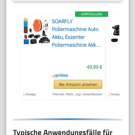
EMPFEHLUNG
SOARFLY
Poliermaschine Auto
Akku, Exzenter
Poliermaschine Akku
mit 2x2.0Ah 21V
Batterie, 6 variable
49,99 €
Geschwindigkeiten,
3200–6600 U/min,
für die Autodetailing,
Bei Amazon ansehen
Scheinwerfer
*
Anzeige
Preis inkl. MwSt., zzgl. Versandkosten
*
Anzeige
Aufbereitung
Typische Anwendungsfälle für