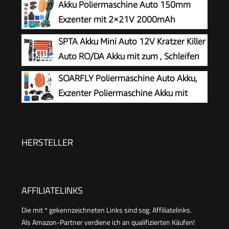
Akku Poliermaschine Auto 150mm
Exzenter mit 2×21V 2000mAh
Batterien, 13-tlg Polierset, 6
SPTA Akku Mini Auto 12V Kratzer Killer
Geschwindigkeiten bis 5500RPM, Kabellose
Auto RO/DA Akku mit zum , Schleifen
Auto poliermaschinen, polishing machine
und Reinigen
SOARFLY Poliermaschine Auto Akku,
Exzenter Poliermaschine Akku mit
2x2.0Ah 21V Batterie, 6 variable
Geschwindigkeiten, 3200–6600 U/min, für die
Autodetailing, Scheinwerfer Aufbereitung
HERSTELLER
AFFILIATELINKS
Die mit * gekennzeichneten Links sind sog. Affiliatelinks.
Als Amazon-Partner verdiene ich an qualifizierten Käufen!