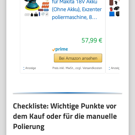
für Makita 18V Akku
(Ohne Akku), Exzenter
poliermaschine, 8
Variable
Geschwindigkeit,
57,99 €
Akkupolierer mit
Polierteller, Auto
Politur Set für
Bei Amazon ansehen
Autopflege Polieren
*
Anzeige
Preis inkl. MwSt., zzgl. Versandkosten
*
Anzeige
Autodetailing
Wachsen
Checkliste: Wichtige Punkte vor
dem Kauf oder für die manuelle
Polierung