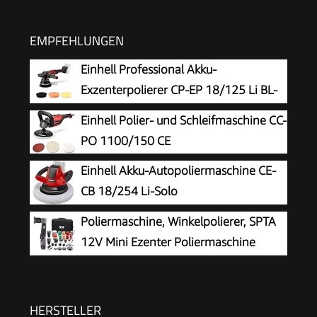
EMPFEHLUNGEN
Einhell Professional Akku-
Exzenterpolierer CP-EP 18/125 Li BL-
Solo
Einhell Polier- und Schleifmaschine CC-
PO 1100/150 CE
Einhell Akku-Autopoliermaschine CE-
CB 18/254 Li-Solo
Poliermaschine, Winkelpolierer, SPTA
12V Mini Ezenter Poliermaschine
Polierer, Polierer 25mm/50mm/80mm
Polierteller/Polierschwamm/Wollscheibe, zum
Polieren von Auto, Möbeln - LD104DE-V2
HERSTELLER