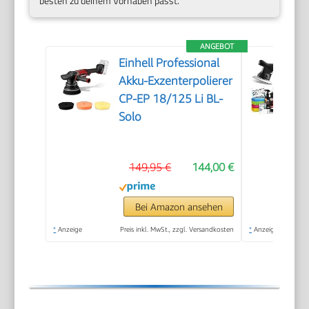
besten zu deinem Vorhaben passt.
ANGEBOT
Einhell Professional
Akku-Exzenterpolierer
CP-EP 18/125 Li BL-
Solo
149,95 €
144,00 €
Bei Amazon ansehen
*
Anzeige
Preis inkl. MwSt., zzgl. Versandkosten
*
Anzeige