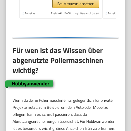
Politur Set für
Bei Amazon ansehen
Autopflege Polieren
*
Anzeige
Preis inkl. MwSt., zzgl. Versandkosten
*
Anzeige
Autodetailing
Wachsen
Für wen ist das Wissen über
abgenutzte Poliermaschinen
wichtig?
Hobbyanwender
Wenn du deine Poliermaschine nur gelegentlich für private
Projekte nutzt, zum Beispiel um dein Auto oder Möbel zu
pflegen, kann es schnell passieren, dass du
Abnutzungserscheinungen übersiehst. Für Hobbyanwender
ist es besonders wichtig, diese Anzeichen früh zu erkennen.