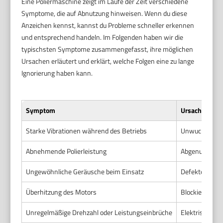
Eine Poliermaschine zeigt im Laufe der Zeit verschiedene
Symptome, die auf Abnutzung hinweisen. Wenn du diese
Anzeichen kennst, kannst du Probleme schneller erkennen
und entsprechend handeln. Im Folgenden haben wir die
typischsten Symptome zusammengefasst, ihre möglichen
Ursachen erläutert und erklärt, welche Folgen eine zu lange
Ignorierung haben kann.
Symptom
Ursache
Starke Vibrationen während des Betriebs
Unwucht im Pol
Abnehmende Polierleistung
Abgenutzte Bü
Ungewöhnliche Geräusche beim Einsatz
Defekte Lager
Überhitzung des Motors
Blockierte Luf
Unregelmäßige Drehzahl oder Leistungseinbrüche
Elektrische P