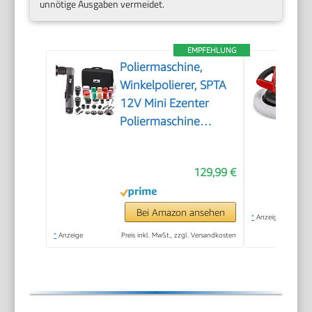
unnötige Ausgaben vermeidet.
EMPFEHLUNG
Poliermaschine,
Winkelpolierer, SPTA
12V Mini Ezenter
Poliermaschine
Polierer, Polierer
25mm/50mm/80mm
129,99 €
Polierteller/Polierschwamm/Wollsch
zum Polieren von
Auto, Möbeln -
Bei Amazon ansehen
*
Anzeige
LD104DE-V2
*
Anzeige
Preis inkl. MwSt., zzgl. Versandkosten