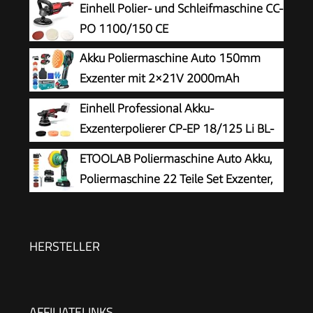
Einhell Polier- und Schleifmaschine CC-
PO 1100/150 CE
Akku Poliermaschine Auto 150mm
Exzenter mit 2×21V 2000mAh
Batterien, 13-tlg Polierset, 6
Einhell Professional Akku-
Geschwindigkeiten bis 5500RPM, Kabellose
Exzenterpolierer CP-EP 18/125 Li BL-
Auto poliermaschinen, polishing machine
Solo
ETOOLAB Poliermaschine Auto Akku,
Poliermaschine 22 Teile Set Exzenter,
21V
HERSTELLER
AFFILIATELINKS