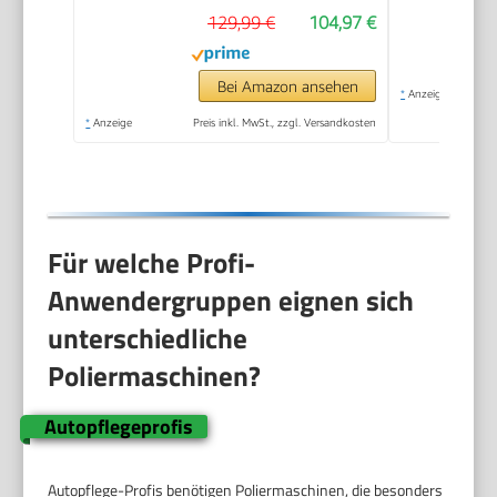
129,99 €
104,97 €
Polierteller/Polierschwamm/Wollsch
zum Polieren von
Auto, Möbeln -
Bei Amazon ansehen
*
Anzeige
LD104DE-V2
*
Anzeige
Preis inkl. MwSt., zzgl. Versandkosten
Für welche Profi-
Anwendergruppen eignen sich
unterschiedliche
Poliermaschinen?
Autopflegeprofis
Autopflege-Profis benötigen Poliermaschinen, die besonders