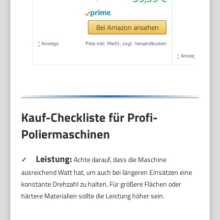
3200–6600 U/min,
für die Autodetailing,
Bei Amazon ansehen
Scheinwerfer
*
Anzeige
Preis inkl. MwSt., zzgl. Versandkosten
Aufbereitung
*
Anzeige
Kauf-Checkliste für Profi-
Poliermaschinen
Leistung:
✓
Achte darauf, dass die Maschine
ausreichend Watt hat, um auch bei längeren Einsätzen eine
konstante Drehzahl zu halten. Für größere Flächen oder
härtere Materialien sollte die Leistung höher sein.