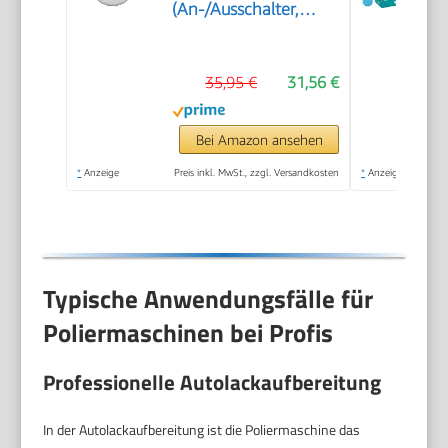
(An-/Ausschalter,
handlich und robust,
1 Textilpolierhaube
35,95 €
31,56 €
und Synthetik-
Polierhaube inklusive)
Bei Amazon ansehen
*
Anzeige
Preis inkl. MwSt., zzgl. Versandkosten
*
Anzeige
Typische Anwendungsfälle für
Poliermaschinen bei Profis
Professionelle Autolackaufbereitung
In der Autolackaufbereitung ist die Poliermaschine das