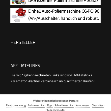
DA9 Exzenter Poliermaschine + Sonax
für Wachsen, Polieren und Kratzerentfernung
Politur Set + Royal Pads Premium
Einhell Auto-Poliermaschine CC-PO 90
Polierpads + Dr. Wack Versiegelung für Lack +
(An-/Ausschalter, handlich und robust,
Zubehör | 20-teilig
1 Textilpolierhaube und Synthetik-
Polierhaube inklusive)
HERSTELLER
AFFILIATELINKS
Die mit * gekennzeichneten Links sind sog. Affiliatelinks.
Als Amazon-Partner verdiene ich an qualifizierten Käufen!
Weitere thematisch passende Portale:
Elektrowerkzeug
·
Bohrmaschine
·
Säge
·
Schleifmaschine
·
Kompressor
·
Oberfräse
·
Fliesenschneider