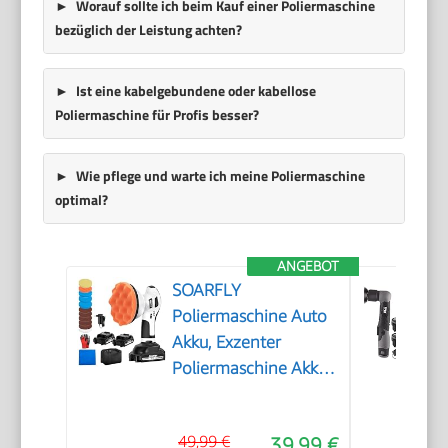
Worauf sollte ich beim Kauf einer Poliermaschine
bezüglich der Leistung achten?
Ist eine kabelgebundene oder kabellose
Poliermaschine für Profis besser?
Wie pflege und warte ich meine Poliermaschine
optimal?
ANGEBOT
SOARFLY
Poliermaschine Auto
Akku, Exzenter
Poliermaschine Akku
mit 2x2.0Ah 21V
Batterie, 6 variable
49,99 €
39,99 €
Geschwindigkeiten,