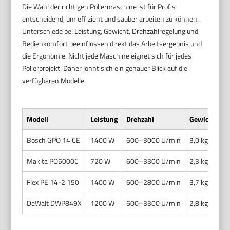
Die Wahl der richtigen Poliermaschine ist für Profis
entscheidend, um effizient und sauber arbeiten zu können.
Unterschiede bei Leistung, Gewicht, Drehzahlregelung und
Bedienkomfort beeinflussen direkt das Arbeitsergebnis und
die Ergonomie. Nicht jede Maschine eignet sich für jedes
Polierprojekt. Daher lohnt sich ein genauer Blick auf die
verfügbaren Modelle.
Modell
Leistung
Drehzahl
Gewicht
B
Bosch GPO 14 CE
1400 W
600–3000 U/min
3,0 kg
K
Makita PO5000C
720 W
600–3300 U/min
2,3 kg
S
Flex PE 14-2 150
1400 W
600–2800 U/min
3,7 kg
H
DeWalt DWP849X
1200 W
600–3300 U/min
2,8 kg
G