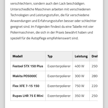
verschlechtern, sondern auch den Lack beschädigen.
Unterschiedliche Maschinen arbeiten mit verschiedenen
Technologien und Leistungsstufen, die für verschiedene
Anwendungen und Erfahrungsstufen besser oder schlechter
geeignet sind. Im Folgenden findest du eine Tabelle mit vier
Poliermaschinen, die sich in der Praxis bewährt haben und
speziell für die Autopflege empfehlenswert sind.
Modell
Typ
Leistung
Drehzahl (m
Festool STX 150 Plus
Exzenterpolierer
400 W
2500-450
Makita PO5000C
Exzenterpolierer
300 W
2800-680
Flex XFE 7-15 150
Exzenterpolierer
750 W
2200-480
Rupes LHR 75 E Mini
Exzenterpolierer
350 W
2500-680