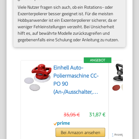
Viele Nutzer fragen sich auch, ob ein Rotations- oder
Exzenterpolierer besser geeignet ist. Für die meisten
Hobbyanwender ist ein Exzenterpolierer sicherer, da er
weniger Fehleinstellungen verzeiht. Bei Unsicherheit
hilft es, auf bewährte Modelle zurückzugreifen und
gegebenenfalls eine Schulung oder Anleitung zu nutzen.
ANGEBOT
Einhell Auto-
Poliermaschine CC-
PO 90
(An-/Ausschalter,
handlich und robust,
1 Textilpolierhaube
35,95 €
31,87 €
und Synthetik-
Polierhaube inklusive)
Bei Amazon ansehen
*
Anzeige