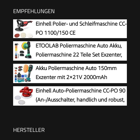
EMPFEHLUNGEN
Einhell Polier- und Schleifmaschine CC-
PO 1100/150 CE
ETOOLAB Poliermaschine Auto Akku,
Poliermaschine 22 Teile Set Exzenter,
21V
Akku Poliermaschine Auto 150mm
Exzenter mit 2×21V 2000mAh
Batterien, 13-tlg Polierset, 6
Einhell Auto-Poliermaschine CC-PO 90
Geschwindigkeiten bis 5500RPM, Kabellose
(An-/Ausschalter, handlich und robust,
Auto poliermaschinen, polishing machine
1 Textilpolierhaube und Synthetik-
Polierhaube inklusive)
HERSTELLER