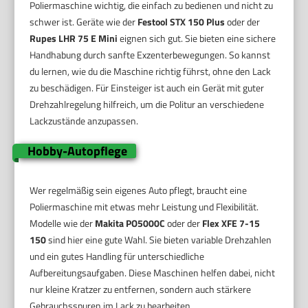
Poliermaschine wichtig, die einfach zu bedienen und nicht zu
schwer ist. Geräte wie der
Festool STX 150 Plus
oder der
Rupes LHR 75 E Mini
eignen sich gut. Sie bieten eine sichere
Handhabung durch sanfte Exzenterbewegungen. So kannst
du lernen, wie du die Maschine richtig führst, ohne den Lack
zu beschädigen. Für Einsteiger ist auch ein Gerät mit guter
Drehzahlregelung hilfreich, um die Politur an verschiedene
Lackzustände anzupassen.
Hobby-Autopflege
Wer regelmäßig sein eigenes Auto pflegt, braucht eine
Poliermaschine mit etwas mehr Leistung und Flexibilität.
Modelle wie der
Makita PO5000C
oder der
Flex XFE 7-15
150
sind hier eine gute Wahl. Sie bieten variable Drehzahlen
und ein gutes Handling für unterschiedliche
Aufbereitungsaufgaben. Diese Maschinen helfen dabei, nicht
nur kleine Kratzer zu entfernen, sondern auch stärkere
Gebrauchsspuren im Lack zu bearbeiten.