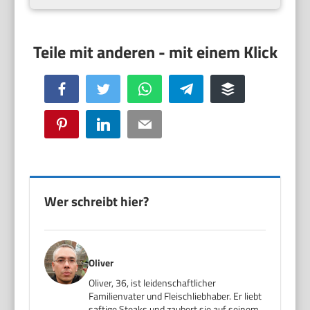
Facebook
Twitter
WhatsApp
Telegram
Buffer
Pinterest
LinkedIn
Email
Wer schreibt hier?
Oliver
Oliver, 36, ist leidenschaftlicher
Familienvater und Fleischliebhaber. Er liebt
saftige Steaks und zaubert sie auf seinem