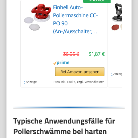
Einhell Auto-
Poliermaschine CC-
PO 90
(An-/Ausschalter,
handlich und robust,
1 Textilpolierhaube
35,95 €
31,87 €
und Synthetik-
Polierhaube inklusive)
Bei Amazon ansehen
*
Anzeige
*
Anzeige
Preis inkl. MwSt., zzgl. Versandkosten
Typische Anwendungsfälle für
Polierschwämme bei harten