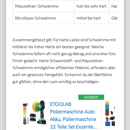
Polyurethan-Schwämme
hart bis sehr hart
Harte und 
Microfaser-Schwämme
mittel bis hart
Glätten, H
Zusammengefasst gilt: Für harte Lacke sind Schwämme mit
mittlerer bis hoher Härte am besten geeignet. Weiche
Schwämme liefern oft nicht genug Abtrag und sind eher fürs
Finish gedacht. Harte Schaumstoff- und Polyurethan-
Schwämme ermöglichen effizientes Polieren, erfordern aber
auch ein gewisses Feingefühl. So kannst du die Oberfläche
gut glätten, ohne den Lack unnötig zu beschädigen.
ANGEBOT
ETOOLAB
Poliermaschine Auto
Akku, Poliermaschine
22 Teile Set Exzenter,