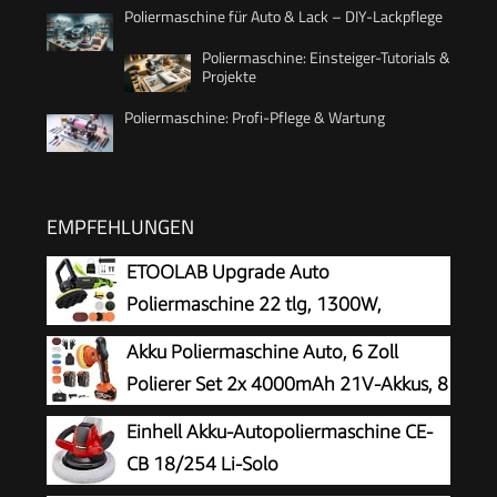
Poliermaschine für Auto & Lack – DIY-Lackpflege
Poliermaschine: Einsteiger-Tutorials &
Projekte
Poliermaschine: Profi-Pflege & Wartung
EMPFEHLUNGEN
ETOOLAB Upgrade Auto
Poliermaschine 22 tlg, 1300W,
Poliermaschine Set
Akku Poliermaschine Auto, 6 Zoll
Polierer Set 2x 4000mAh 21V-Akkus, 8
variablen Geschwindigkeitsstufen,
Einhell Akku-Autopoliermaschine CE-
LED-Display und 18-teiligem Polier-Zubehörset
CB 18/254 Li-Solo
für Wachsen, Polieren und Kratzerentfernung