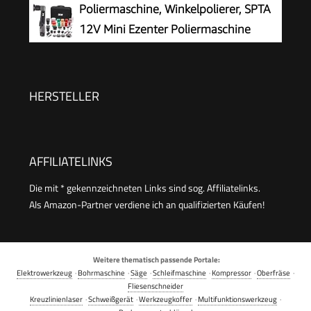
Poliermaschine, Winkelpolierer, SPTA
12V Mini Ezenter Poliermaschine
Polierer, Polierer 25mm/50mm/80mm
Polierteller/Polierschwamm/Wollscheibe, zum
Polieren von Auto, Möbeln - LD104DE-V2
HERSTELLER
AFFILIATELINKS
Die mit * gekennzeichneten Links sind sog. Affiliatelinks.
Als Amazon-Partner verdiene ich an qualifizierten Käufen!
Weitere thematisch passende Portale:
Elektrowerkzeug
·
Bohrmaschine
·
Säge
·
Schleifmaschine
·
Kompressor
·
Oberfräse
·
Fliesenschneider
Kreuzlinienlaser
·
Schweißgerät
·
Werkzeugkoffer
·
Multifunktionswerkzeug
·