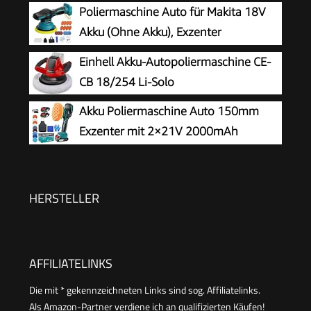
21V
Poliermaschine Auto für Makita 18V
Akku (Ohne Akku), Exzenter
poliermaschine, 8 Variable
Einhell Akku-Autopoliermaschine CE-
Geschwindigkeit, Akkupolierer mit Polierteller,
CB 18/254 Li-Solo
Auto Politur Set für Autopflege Polieren
Akku Poliermaschine Auto 150mm
Autodetailing Wachsen
Exzenter mit 2×21V 2000mAh
Batterien, 13-tlg Polierset, 6
Geschwindigkeiten bis 5500RPM, Kabellose
Auto poliermaschinen, polishing machine
HERSTELLER
AFFILIATELINKS
Die mit * gekennzeichneten Links sind sog. Affiliatelinks.
Als Amazon-Partner verdiene ich an qualifizierten Käufen!