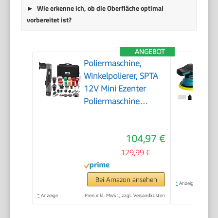
Wie erkenne ich, ob die Oberfläche optimal
vorbereitet ist?
ANGEBOT
Poliermaschine,
Winkelpolierer, SPTA
12V Mini Ezenter
Poliermaschine
Polierer, Polierer
25mm/50mm/80mm
104,97 €
Polierteller/Polierschwamm/Wollsch
zum Polieren von
129,99 €
Auto, Möbeln -
LD104DE-V2
Bei Amazon ansehen
*
Anzeige
*
Anzeige
Preis inkl. MwSt., zzgl. Versandkosten