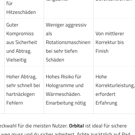
für
Hitzeschäden
Guter
Weniger aggressiv
Kompromiss
als
Von mittlerer
aus Sicherheit
Rotationsmaschinen
Korrektur bis
und Abtrag.
bei sehr tiefen
Finish
Vielseitig
Schäden
Hoher Abtrag,
Hohes Risiko für
Hohe
sehr schnell bei
Hologramme und
Korrekturleistung,
hartnäckigen
Wärmeschäden.
erfordert
Fehlern
Einarbeitung nötig
Erfahrung
eckwahl für die meisten Nutzer.
Orbital
ist ideal für sichere
 weg muss und du sicher arbeitest. Achte zusätzlich auf Pad,