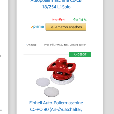
Autopoliermaschine CE-CB
18/254 Li-Solo
55,95 €
46,43 €
Bei Amazon ansehen
*
Anzeige
Preis inkl. MwSt., zzgl. Versandkosten
r
ANGEBOT
Einhell Auto-Poliermaschine
CC-PO 90 (An-/Ausschalter,