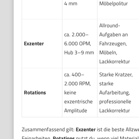
4 mm
Möbelpolitur
Allround-
ca. 2.000–
Aufgaben an
Exzenter
6.000 OPM,
Fahrzeugen,
Hub 3–9 mm
Möbeln,
Lackkorrektur
ca. 400–
Starke Kratzer,
2.000 RPM,
starke
Rotations
keine
Aufarbeitung,
exzentrische
professionelle
Amplitude
Lackkorrektur
Zusammenfassend gilt:
Exzenter
ist die beste Allzw
Feinarbeiten.
Rotations
nutzt du, wenn viel Material