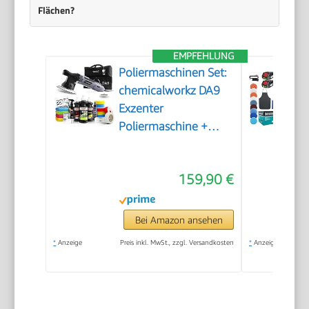
Flächen?
EMPFEHLUNG
Poliermaschinen Set:
chemicalworkz DA9
Exzenter
Poliermaschine +
Sonax Politur Set +
Royal Pads Premium
159,90 €
Polierpads + Dr. Wack
Versiegelung für Lack
+ Zubehör | 20-teilig
Bei Amazon ansehen
*
Anzeige
Preis inkl. MwSt., zzgl. Versandkosten
*
Anzeige