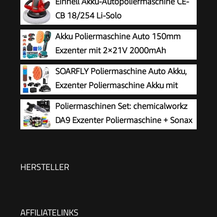
Einhell Akku-Autopoliermaschine CE-
CB 18/254 Li-Solo
Akku Poliermaschine Auto 150mm
Exzenter mit 2×21V 2000mAh
Batterien, 13-tlg Polierset, 6
SOARFLY Poliermaschine Auto Akku,
Geschwindigkeiten bis 5500RPM, Kabellose
Exzenter Poliermaschine Akku mit
Auto poliermaschinen, polishing machine
2x2.0Ah 21V Batterie, 6 variable
Poliermaschinen Set: chemicalworkz
Geschwindigkeiten, 3200–6600 U/min, für die
DA9 Exzenter Poliermaschine + Sonax
Autodetailing, Scheinwerfer Aufbereitung
Politur Set + Royal Pads Premium
Polierpads + Dr. Wack Versiegelung für Lack +
Zubehör | 20-teilig
HERSTELLER
AFFILIATELINKS