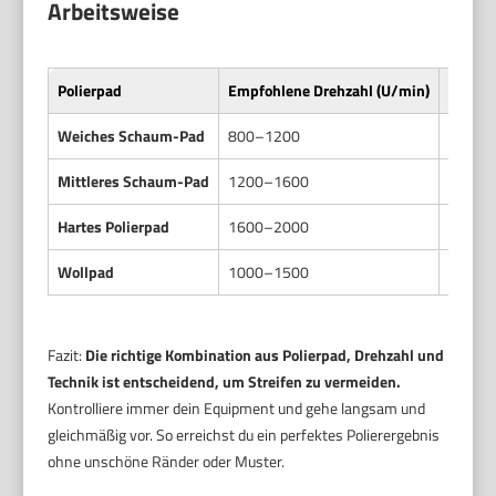
Arbeitsweise
Polierpad
Empfohlene Drehzahl (U/min)
Arbeit
Weiches Schaum-Pad
800–1200
Leicht
Mittleres Schaum-Pad
1200–1600
Konsta
Hartes Polierpad
1600–2000
Schnel
Wollpad
1000–1500
Kreise
Fazit:
Die richtige Kombination aus Polierpad, Drehzahl und
Technik ist entscheidend, um Streifen zu vermeiden.
Kontrolliere immer dein Equipment und gehe langsam und
gleichmäßig vor. So erreichst du ein perfektes Polierergebnis
ohne unschöne Ränder oder Muster.