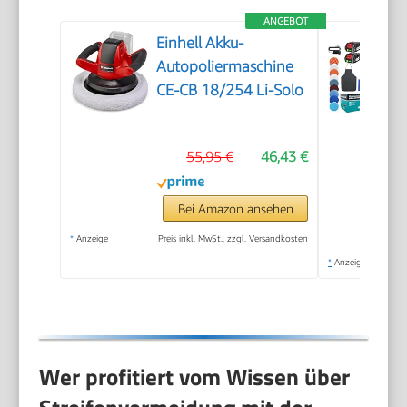
ANGEBOT
Einhell Akku-
Autopoliermaschine
CE-CB 18/254 Li-Solo
55,95 €
46,43 €
Bei Amazon ansehen
*
Anzeige
Preis inkl. MwSt., zzgl. Versandkosten
*
Anzeige
Wer profitiert vom Wissen über