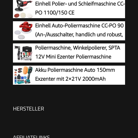
Einhell Polier- und Schleifmaschine CC-
PO 1100/150 CE
Einhell Auto-Poliermaschine CC-PO 90
(An-/Ausschalter, handlich und robust,
1 Textilpolierhaube und Synthetik-
Poliermaschine, Winkelpolierer, SPTA
Polierhaube inklusive)
12V Mini Ezenter Poliermaschine
Polierer, Polierer 25mm/50mm/80mm
Akku Poliermaschine Auto 150mm
Polierteller/Polierschwamm/Wollscheibe, zum
Exzenter mit 2×21V 2000mAh
Polieren von Auto, Möbeln - LD104DE-V2
Batterien, 13-tlg Polierset, 6
Geschwindigkeiten bis 5500RPM, Kabellose
Auto poliermaschinen, polishing machine
HERSTELLER
AFFILIATELINKS