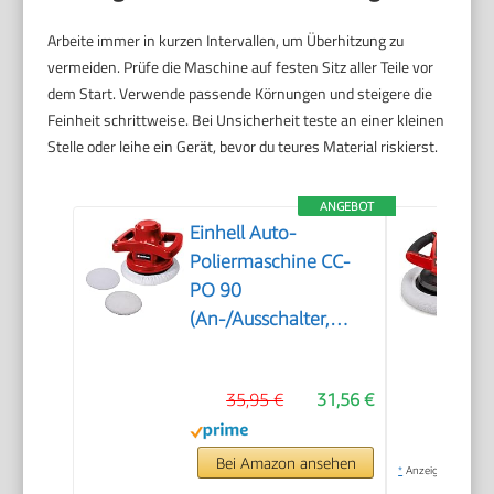
Arbeite immer in kurzen Intervallen, um Überhitzung zu
vermeiden. Prüfe die Maschine auf festen Sitz aller Teile vor
dem Start. Verwende passende Körnungen und steigere die
Feinheit schrittweise. Bei Unsicherheit teste an einer kleinen
Stelle oder leihe ein Gerät, bevor du teures Material riskierst.
ANGEBOT
Einhell Auto-
Poliermaschine CC-
PO 90
(An-/Ausschalter,
handlich und robust,
1 Textilpolierhaube
35,95 €
31,56 €
und Synthetik-
Polierhaube inklusive)
Bei Amazon ansehen
*
Anzeige