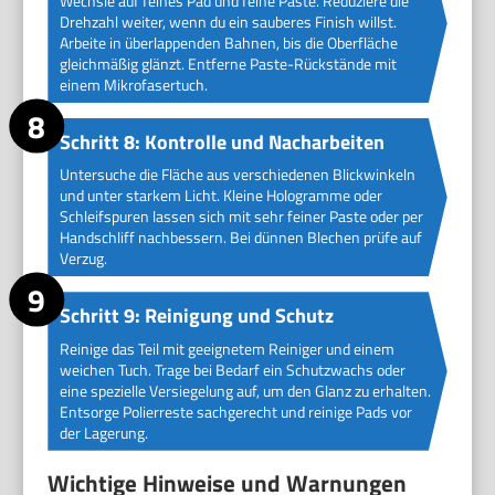
Wechsle auf feines Pad und feine Paste. Reduziere die
Drehzahl weiter, wenn du ein sauberes Finish willst.
Arbeite in überlappenden Bahnen, bis die Oberfläche
gleichmäßig glänzt. Entferne Paste-Rückstände mit
einem Mikrofasertuch.
Schritt 8: Kontrolle und Nacharbeiten
Untersuche die Fläche aus verschiedenen Blickwinkeln
und unter starkem Licht. Kleine Hologramme oder
Schleifspuren lassen sich mit sehr feiner Paste oder per
Handschliff nachbessern. Bei dünnen Blechen prüfe auf
Verzug.
Schritt 9: Reinigung und Schutz
Reinige das Teil mit geeignetem Reiniger und einem
weichen Tuch. Trage bei Bedarf ein Schutzwachs oder
eine spezielle Versiegelung auf, um den Glanz zu erhalten.
Entsorge Polierreste sachgerecht und reinige Pads vor
der Lagerung.
Wichtige Hinweise und Warnungen