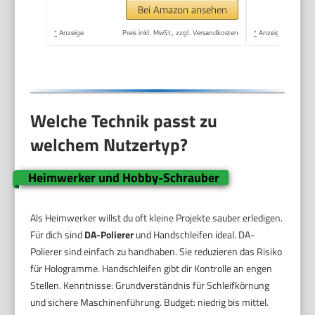
poliermaschinen,
Bei Amazon ansehen
polishing machine
*
Anzeige
Preis inkl. MwSt., zzgl. Versandkosten
*
Anzeige
Welche Technik passt zu
welchem Nutzertyp?
Heimwerker und Hobby-Schrauber
Als Heimwerker willst du oft kleine Projekte sauber erledigen.
Für dich sind
DA-Polierer
und Handschleifen ideal. DA-
Polierer sind einfach zu handhaben. Sie reduzieren das Risiko
für Hologramme. Handschleifen gibt dir Kontrolle an engen
Stellen. Kenntnisse: Grundverständnis für Schleifkörnung
und sichere Maschinenführung. Budget: niedrig bis mittel.