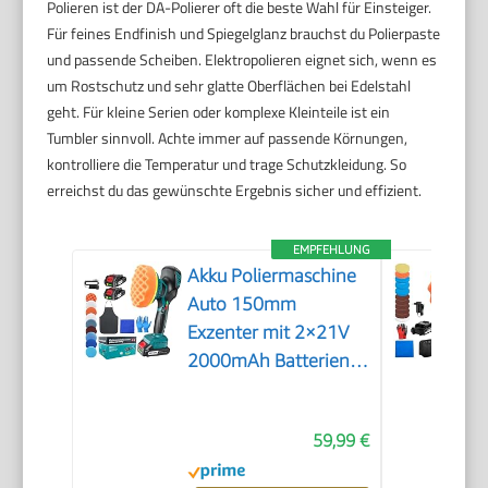
Polieren ist der DA-Polierer oft die beste Wahl für Einsteiger.
Für feines Endfinish und Spiegelglanz brauchst du Polierpaste
und passende Scheiben. Elektropolieren eignet sich, wenn es
um Rostschutz und sehr glatte Oberflächen bei Edelstahl
geht. Für kleine Serien oder komplexe Kleinteile ist ein
Tumbler sinnvoll. Achte immer auf passende Körnungen,
kontrolliere die Temperatur und trage Schutzkleidung. So
erreichst du das gewünschte Ergebnis sicher und effizient.
EMPFEHLUNG
Akku Poliermaschine
Auto 150mm
Exzenter mit 2×21V
2000mAh Batterien,
13-tlg Polierset, 6
Geschwindigkeiten
59,99 €
bis 5500RPM,
Kabellose Auto