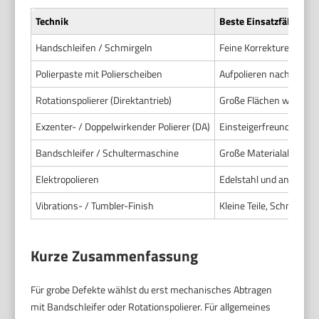
Technik
Beste Einsatzfälle
Handschleifen / Schmirgeln
Feine Korrekturen. Eng 
Polierpaste mit Polierscheiben
Aufpolieren nach Schlei
Rotationspolierer (Direktantrieb)
Große Flächen wie Karos
Exzenter- / Doppelwirkender Polierer (DA)
Einsteigerfreundlich. A
Bandschleifer / Schultermaschine
Große Materialabtragu
Elektropolieren
Edelstahl und andere r
Vibrations- / Tumbler-Finish
Kleine Teile, Schmuck,
Kurze Zusammenfassung
Für grobe Defekte wählst du erst mechanisches Abtragen
mit Bandschleifer oder Rotationspolierer. Für allgemeines