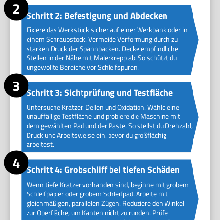
Schritt 2: Befestigung und Abdecken
Fixiere das Werkstück sicher auf einer Werkbank oder in
einem Schraubstock. Vermeide Verformung durch zu
starken Druck der Spannbacken. Decke empfindliche
Stellen in der Nähe mit Malerkrepp ab. So schützt du
ungewollte Bereiche vor Schleifspuren.
Schritt 3: Sichtprüfung und Testfläche
Untersuche Kratzer, Dellen und Oxidation. Wähle eine
unauffällige Testfläche und probiere die Maschine mit
dem gewählten Pad und der Paste. So stellst du Drehzahl,
Druck und Arbeitsweise ein, bevor du großflächig
arbeitest.
Schritt 4: Grobschliff bei tiefen Schäden
Wenn tiefe Kratzer vorhanden sind, beginne mit grobem
Schleifpapier oder grobem Schleifpad. Arbeite mit
gleichmäßigen, parallelen Zügen. Reduziere den Winkel
zur Oberfläche, um Kanten nicht zu runden. Prüfe