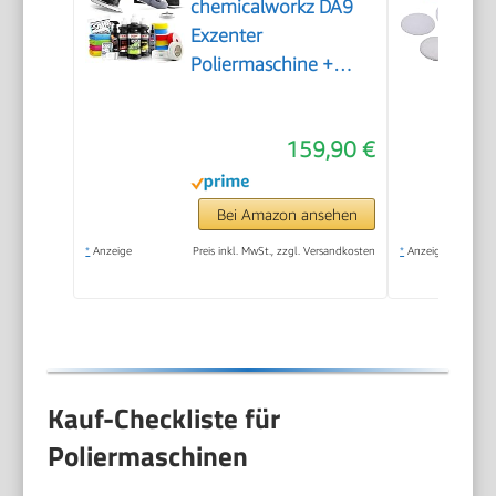
chemicalworkz DA9
Exzenter
Poliermaschine +
Sonax Politur Set +
Royal Pads Premium
159,90 €
Polierpads + Dr. Wack
Versiegelung für Lack
+ Zubehör | 20-teilig
Bei Amazon ansehen
*
Anzeige
Preis inkl. MwSt., zzgl. Versandkosten
*
Anzeige
Kauf-Checkliste für
Poliermaschinen