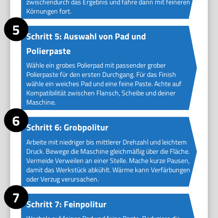
zwischendurch das Ergebnis und fahre dann mit feineren
Körnungen fort.
Schritt 5: Auswahl von Pad und
Polierpaste
Wähle ein grobes Polierpad mit passender grober
Polierpaste für den ersten Durchgang. Für das Finish
wähle ein weiches Pad und eine feine Paste. Achte auf
Kompatibilität zwischen Flansch, Scheibe und deiner
Maschine.
Schritt 6: Grobpolitur
Arbeite mit niedriger bis mittlerer Drehzahl und leichtem
Druck. Bewege die Maschine gleichmäßig über die Fläche.
Vermeide Verweilen an einer Stelle. Mache kurze Pausen,
damit das Werkstück abkühlt. Wärme kann Verfärbungen
oder Verzug verursachen.
Schritt 7: Feinpolitur