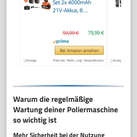
Set 2x 4000mAh
21V-Akkus, 8
variablen
Geschwindigkeitsstufen,
99,99 €
79,99 €
LED-Display und 18-
teiligem Polier-
Zubehörset für
Bei Amazon ansehen
Wachsen, Polieren
*
Anzeige
Preis inkl. MwSt., zzgl. Versandkosten
*
Anzeige
und
Kratzerentfernung
Warum die regelmäßige
Wartung deiner Poliermaschine
so wichtig ist
Mehr Sicherheit bei der Nutzung