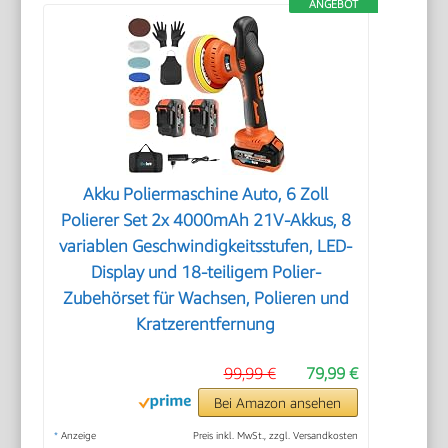
ANGEBOT
Akku Poliermaschine Auto, 6 Zoll
Polierer Set 2x 4000mAh 21V-Akkus, 8
variablen Geschwindigkeitsstufen, LED-
Display und 18-teiligem Polier-
Zubehörset für Wachsen, Polieren und
Kratzerentfernung
99,99 €
79,99 €
Bei Amazon ansehen
*
Anzeige
Preis inkl. MwSt., zzgl. Versandkosten