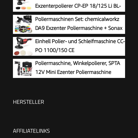
Exzenterpolierer CP-EP 18/125 Li BL-
Solo
Poliermaschinen Set: chemicalworkz
DA9 Exzenter Poliermaschine + Sonax
Politur Set + Royal Pads Premium
Einhell Polier- und Schleifmaschine CC-
Polierpads + Dr. Wack Versiegelung für Lack +
PO 1100/150 CE
Zubehör | 20-teilig
Poliermaschine, Winkelpolierer, SPTA
12V Mini Ezenter Poliermaschine
Polierer, Polierer 25mm/50mm/80mm
Polierteller/Polierschwamm/Wollscheibe, zum
Polieren von Auto, Möbeln - LD104DE-V2
HERSTELLER
AFFILIATELINKS