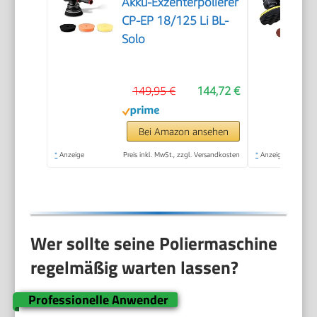
Akku-Exzenterpolierer
CP-EP 18/125 Li BL-
Solo
149,95 €
144,72 €
Bei Amazon ansehen
*
Anzeige
Preis inkl. MwSt., zzgl. Versandkosten
*
Anzeige
Wer sollte seine Poliermaschine
regelmäßig warten lassen?
Professionelle Anwender