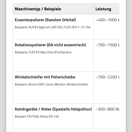
Maschinentyp / Beispiele
Leistung
Exzenterpolierer (Random Orbital)
~400–1000 W, variab
Beispiele: RUPES BigFoot LHR15ES, FLEX XFE 7-15 150
Rotationspolierer (DA nicht exzentrisch)
~700–1500 W, konst
Beispiele: FLEX PE Macchine (Profiserien)
Winkelschleifer mit Polierscheibe
~700–2200 W, sehr 
Beispiele: Bosch GWS-Serie, Metabo-Winkelschleifer
Kombigeräte / Rotex (Spezielle Holzpolitur)
~300–800 W, Umschal
Beispiel: FESTOOL Rotex RO 150