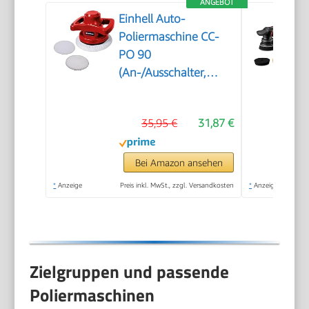
ANGEBOT
Einhell Auto-
Poliermaschine CC-
PO 90
(An-/Ausschalter,
handlich und robust,
1 Textilpolierhaube
35,95 €
31,87 €
und Synthetik-
Polierhaube inklusive)
Bei Amazon ansehen
*
Anzeige
Preis inkl. MwSt., zzgl. Versandkosten
*
Anzeige
Zielgruppen und passende
Poliermaschinen