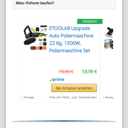
Akku-Polierer kaufen?
ANGEBOT
ETOOLAB Upgrade
Auto Poliermaschine
22 tlg, 1300W,
Poliermaschine Set
79,99 €
59,99 €
Bei Amazon ansehen
*
Anzeige
Preis inkl. MwSt., zzgl. Versandkosten
*
Anzeige