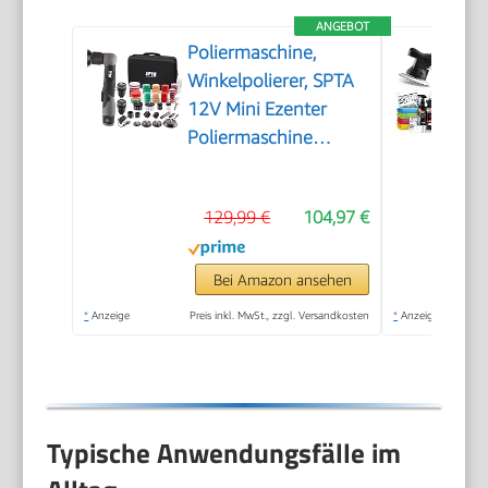
ANGEBOT
Poliermaschine,
Winkelpolierer, SPTA
12V Mini Ezenter
Poliermaschine
Polierer, Polierer
25mm/50mm/80mm
129,99 €
104,97 €
Polierteller/Polierschwamm/Wollsch
zum Polieren von
Auto, Möbeln -
Bei Amazon ansehen
LD104DE-V2
*
Anzeige
Preis inkl. MwSt., zzgl. Versandkosten
*
Anzeige
Typische Anwendungsfälle im