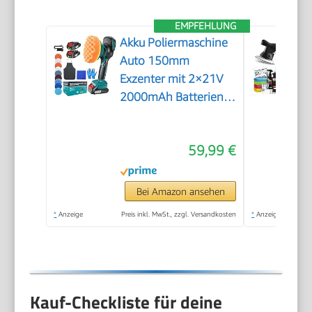
EMPFEHLUNG
Akku Poliermaschine
Auto 150mm
Exzenter mit 2×21V
2000mAh Batterien,
13-tlg Polierset, 6
Geschwindigkeiten
59,99 €
bis 5500RPM,
Kabellose Auto
poliermaschinen,
Bei Amazon ansehen
polishing machine
*
Anzeige
Preis inkl. MwSt., zzgl. Versandkosten
*
Anzeige
Kauf-Checkliste für deine