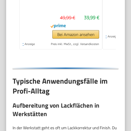
mit 2x2.0Ah 21V
Batterie, 6 variable
49,99 €
39,99 €
Geschwindigkeiten,
3200–6600 U/min,
für die Autodetailing,
Bei Amazon ansehen
*
Anzeige
Scheinwerfer
*
Anzeige
Preis inkl. MwSt., zzgl. Versandkosten
Aufbereitung
Typische Anwendungsfälle im
Profi-Alltag
Aufbereitung von Lackflächen in
Werkstätten
In der Werkstatt geht es oft um Lackkorrektur und Finish. Du