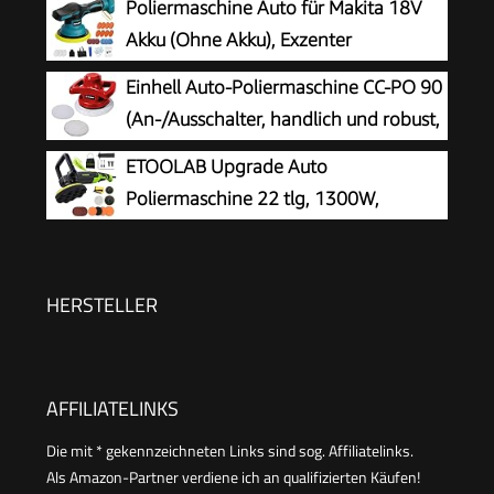
Poliermaschine Auto für Makita 18V
Akku (Ohne Akku), Exzenter
poliermaschine, 8 Variable
Einhell Auto-Poliermaschine CC-PO 90
Geschwindigkeit, Akkupolierer mit Polierteller,
(An-/Ausschalter, handlich und robust,
Auto Politur Set für Autopflege Polieren
1 Textilpolierhaube und Synthetik-
ETOOLAB Upgrade Auto
Autodetailing Wachsen
Polierhaube inklusive)
Poliermaschine 22 tlg, 1300W,
Poliermaschine Set
HERSTELLER
AFFILIATELINKS
Die mit * gekennzeichneten Links sind sog. Affiliatelinks.
Als Amazon-Partner verdiene ich an qualifizierten Käufen!