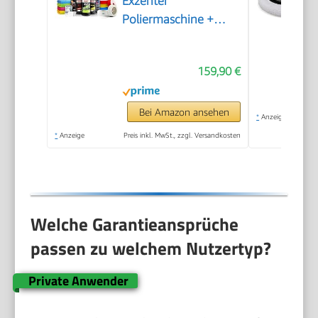
Exzenter
Poliermaschine +
Sonax Politur Set +
Royal Pads Premium
159,90 €
Polierpads + Dr. Wack
Versiegelung für Lack
+ Zubehör | 20-teilig
Bei Amazon ansehen
*
Anzeige
*
Anzeige
Preis inkl. MwSt., zzgl. Versandkosten
Welche Garantieansprüche
passen zu welchem Nutzertyp?
Private Anwender