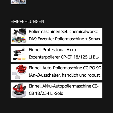
EMPFEHLUNGEN
Poliermaschinen Set: chemicalworkz
DA9 Exzenter Poliermaschine + Sonax
Politur Set + Royal Pads Premium
Einhell Professional Akku-
Polierpads + Dr. Wack Versiegelung für Lack +
Exzenterpolierer CP-EP 18/125 Li BL-
Zubehör | 20-teilig
Solo
Einhell Auto-Poliermaschine CC-PO 90
(An-/Ausschalter, handlich und robust,
1 Textilpolierhaube und Synthetik-
Einhell Akku-Autopoliermaschine CE-
Polierhaube inklusive)
CB 18/254 Li-Solo