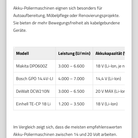
Akku-Poliermaschinen eignen sich besonders für
Autoaufbereitung, Möbelpflege oder Renovierungsprojekte.
Sie bieten dir mehr Bewegungsfreiheit als kabelgebundene
Geräte.
Modell
Leistung (U/min)
Akkukapazität (Wh)
Makita DPO600Z
3.000 – 6.600
18 V (Li-Ion, je nach Ak
Bosch GPO 14.4V-LI
4.000 – 7.000
14,4 V (Li-Ion)
DeWalt DCW210N
3.000 – 6.500
20 V MAX (Li-Ion)
Einhell TE-CP 18 Li
1.200 – 3.500
18 V (Li-Ion)
Im Vergleich zeigt sich, dass die meisten empfehlenswerten
Akku-Poliermaschinen zwischen 14 und 20 Volt arbeiten.