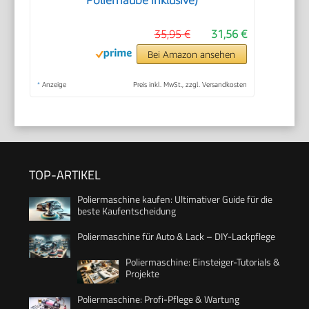
35,95 €
31,56 €
Bei Amazon ansehen
*
Anzeige
Preis inkl. MwSt., zzgl. Versandkosten
TOP-ARTIKEL
Poliermaschine kaufen: Ultimativer Guide für die
beste Kaufentscheidung
Poliermaschine für Auto & Lack – DIY-Lackpflege
Poliermaschine: Einsteiger-Tutorials &
Projekte
Poliermaschine: Profi-Pflege & Wartung