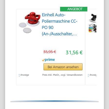
ANGEBOT
Einhell Auto-
Poliermaschine CC-
PO 90
(An-/Ausschalter,
handlich und robust,
1 Textilpolierhaube
35,95 €
31,56 €
und Synthetik-
Polierhaube inklusive)
Bei Amazon ansehen
*
Anzeige
Preis inkl. MwSt., zzgl. Versandkosten
*
Anzeige