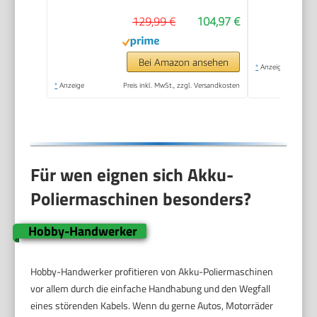
25mm/50mm/80mm
129,99 €
104,97 €
Polierteller/Polierschwamm/Wollsch
zum Polieren von
Auto, Möbeln -
Bei Amazon ansehen
*
Anzeige
LD104DE-V2
*
Anzeige
Preis inkl. MwSt., zzgl. Versandkosten
Für wen eignen sich Akku-
Poliermaschinen besonders?
Hobby-Handwerker
Hobby-Handwerker profitieren von Akku-Poliermaschinen
vor allem durch die einfache Handhabung und den Wegfall
eines störenden Kabels. Wenn du gerne Autos, Motorräder