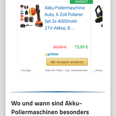
ANGEBOT
Akku Poliermaschine
Auto, 6 Zoll Polierer
Set 2x 4000mAh
21V-Akkus, 8
variablen
Geschwindigkeitsstufen,
99,99 €
79,99 €
LED-Display und 18-
teiligem Polier-
Zubehörset für
Bei Amazon ansehen
Wachsen, Polieren
*
Anzeige
Preis inkl. MwSt., zzgl. Versandkosten
*
Anzeige
und
Kratzerentfernung
Wo und wann sind Akku-
Poliermaschinen besonders