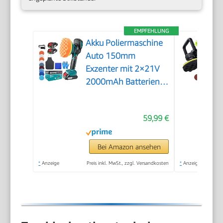
EMPFEHLUNG
Akku Poliermaschine
Auto 150mm
Exzenter mit 2×21V
2000mAh Batterien,
13-tlg Polierset, 6
Geschwindigkeiten
59,99 €
bis 5500RPM,
Kabellose Auto
poliermaschinen,
Bei Amazon ansehen
polishing machine
*
Anzeige
Preis inkl. MwSt., zzgl. Versandkosten
*
Anzeige