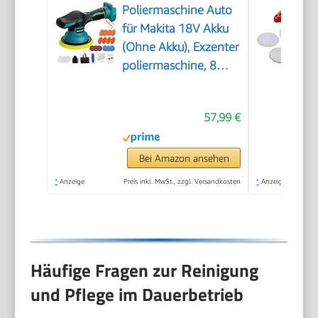
Poliermaschine Auto
für Makita 18V Akku
(Ohne Akku), Exzenter
poliermaschine, 8
Variable
Geschwindigkeit,
57,99 €
Akkupolierer mit
Polierteller, Auto
Politur Set für
Bei Amazon ansehen
Autopflege Polieren
*
Anzeige
Preis inkl. MwSt., zzgl. Versandkosten
*
Anzeige
Autodetailing
Wachsen
Häufige Fragen zur Reinigung
und Pflege im Dauerbetrieb