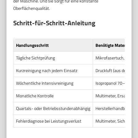
der Maschine. Und sie sorgt für eine konstante
Oberflächenqualität.
Schritt-für-Schritt-Anleitung
Handlungsschritt
Benötigte Materialien
Tägliche Sichtprüfung
Mikrofasertuch, Tasch
Kurzreinigung nach jedem Einsatz
Druckluft (aus dem Kom
Wöchentliche Intensivreinigung
Isopropanol 70–90%, Ko
Monatliche Kontrolle
Multimeter, Ersatzkohl
Quartals- oder Betriebsstundenabhängig
Herstellerhandbuch, ori
Fehlerdiagnose bei Leistungsverlust
Multimeter, Sichtprüfun