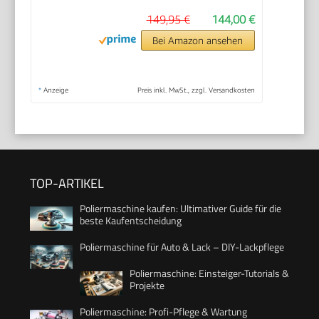
149,95 €
144,00 €
Bei Amazon ansehen
*
Anzeige
Preis inkl. MwSt., zzgl. Versandkosten
TOP-ARTIKEL
Poliermaschine kaufen: Ultimativer Guide für die
beste Kaufentscheidung
Poliermaschine für Auto & Lack – DIY-Lackpflege
Poliermaschine: Einsteiger-Tutorials &
Projekte
Poliermaschine: Profi-Pflege & Wartung