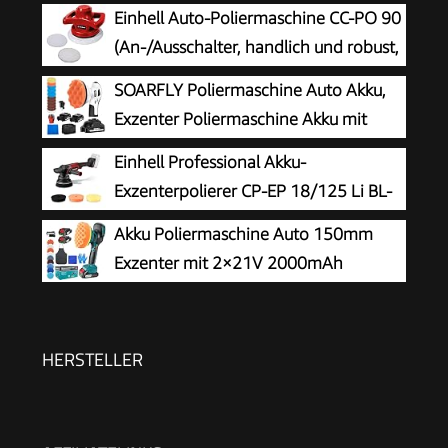
Einhell Auto-Poliermaschine CC-PO 90
(An-/Ausschalter, handlich und robust,
1 Textilpolierhaube und Synthetik-
SOARFLY Poliermaschine Auto Akku,
Polierhaube inklusive)
Exzenter Poliermaschine Akku mit
2x2.0Ah 21V Batterie, 6 variable
Einhell Professional Akku-
Geschwindigkeiten, 3200–6600 U/min, für die
Exzenterpolierer CP-EP 18/125 Li BL-
Autodetailing, Scheinwerfer Aufbereitung
Solo
Akku Poliermaschine Auto 150mm
Exzenter mit 2×21V 2000mAh
Batterien, 13-tlg Polierset, 6
Geschwindigkeiten bis 5500RPM, Kabellose
Auto poliermaschinen, polishing machine
HERSTELLER