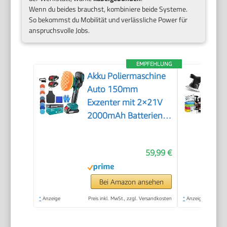
Wenn du beides brauchst, kombiniere beide Systeme.
So bekommst du Mobilität und verlässliche Power für
anspruchsvolle Jobs.
EMPFEHLUNG
Akku Poliermaschine
Auto 150mm
Exzenter mit 2×21V
2000mAh Batterien,
13-tlg Polierset, 6
Geschwindigkeiten
59,99 €
bis 5500RPM,
Kabellose Auto
poliermaschinen,
Bei Amazon ansehen
polishing machine
*
Anzeige
Preis inkl. MwSt., zzgl. Versandkosten
*
Anzeige