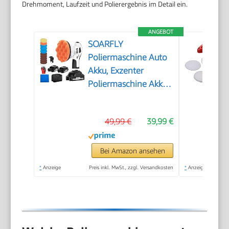
Drehmoment, Laufzeit und Polierergebnis im Detail ein.
ANGEBOT
SOARFLY
Poliermaschine Auto
Akku, Exzenter
Poliermaschine Akku
mit 2x2.0Ah 21V
Batterie, 6 variable
49,99 €
39,99 €
Geschwindigkeiten,
3200–6600 U/min,
für die Autodetailing,
Bei Amazon ansehen
Scheinwerfer
*
Anzeige
Preis inkl. MwSt., zzgl. Versandkosten
*
Anzeige
Aufbereitung