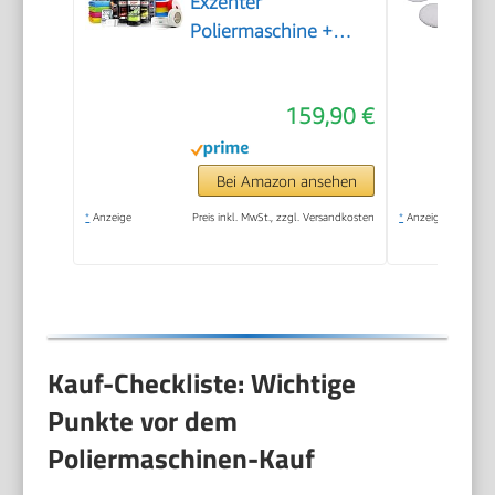
Exzenter
Poliermaschine +
Sonax Politur Set +
Royal Pads Premium
159,90 €
Polierpads + Dr. Wack
Versiegelung für Lack
+ Zubehör | 20-teilig
Bei Amazon ansehen
*
Anzeige
Preis inkl. MwSt., zzgl. Versandkosten
*
Anzeige
Kauf-Checkliste: Wichtige
Punkte vor dem
Poliermaschinen-Kauf