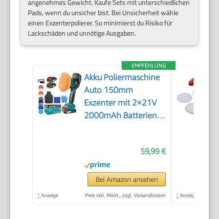
angenehmes Gewicht. Kaufe Sets mit unterschiedlichen
Pads, wenn du unsicher bist. Bei Unsicherheit wähle
einen Exzenterpolierer. So minimierst du Risiko für
Lackschäden und unnötige Ausgaben.
EMPFEHLUNG
Akku Poliermaschine
Auto 150mm
Exzenter mit 2×21V
2000mAh Batterien,
13-tlg Polierset, 6
Geschwindigkeiten
59,99 €
bis 5500RPM,
Kabellose Auto
poliermaschinen,
Bei Amazon ansehen
polishing machine
*
Anzeige
Preis inkl. MwSt., zzgl. Versandkosten
*
Anzeige