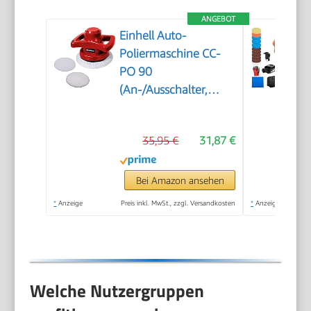
ANGEBOT
Einhell Auto-
Poliermaschine CC-
PO 90
(An-/Ausschalter,
handlich und robust,
1 Textilpolierhaube
35,95 €
31,87 €
und Synthetik-
Polierhaube inklusive)
Bei Amazon ansehen
*
Anzeige
Preis inkl. MwSt., zzgl. Versandkosten
*
Anzeige
Welche Nutzergruppen