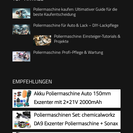
Poliermaschine kaufen: Ultimativer Guide für die
beste Kaufentscheidung
Poliermaschine für Auto & Lack – DIY-Lackpflege
Poliermaschine: Einsteiger-Tutorials &
Projekte
Poliermaschine: Profi-Pflege & Wartung
EMPFEHLUNGEN
Akku Poliermaschine Auto 150mm
Exzenter mit 2×21V 2000mAh
Batterien, 13-tlg Polierset, 6
Poliermaschinen Set: chemicalworkz
Geschwindigkeiten bis 5500RPM, Kabellose
DA9 Exzenter Poliermaschine + Sonax
Auto poliermaschinen, polishing machine
Politur Set + Royal Pads Premium