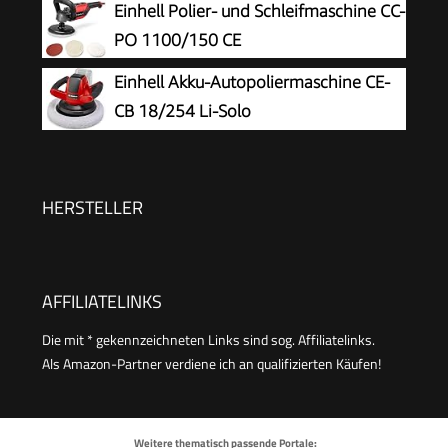
Einhell Polier- und Schleifmaschine CC-
Polierpads + Dr. Wack Versiegelung für Lack +
PO 1100/150 CE
Zubehör | 20-teilig
Einhell Akku-Autopoliermaschine CE-
CB 18/254 Li-Solo
HERSTELLER
AFFILIATELINKS
Die mit * gekennzeichneten Links sind sog. Affiliatelinks.
Als Amazon-Partner verdiene ich an qualifizierten Käufen!
Weitere thematisch passende Portale: