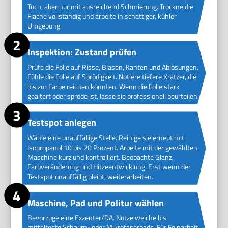
Tuch, aber nur mit ausreichend Schmierung. Trockne die
Fläche vollständig und arbeite in schattiger, kühler
Umgebung.
Inspektion: Zustand prüfen
Prüfe die Folie auf Risse, Blasen, Kanten und Ablösungen.
Fühle die Folie auf Sprödigkeit. Notiere tiefere Kratzer, die
bis zur Farbe reichen könnten. Wenn die Folie stark
gealtert oder spröde ist, lasse sie professionell beurteilen.
Testspot anlegen
Wähle eine unauffällige Stelle. Reinige sie erneut mit
Isopropanol 10 bis 20 Prozent. Arbeite mit der gewählten
Maschine kurz und kontrolliert. Beobachte Glanz,
Farbveränderung und Hitzeentwicklung. Erst wenn der
Testspot unauffällig bleibt, weiterarbeiten.
Maschine, Pad und Politur wählen
Bevorzuge eine Exzenter/DA. Nutze weiche bis
mittelfeste Schaum- oder Mikrofaserpads. Für Feinarbeit