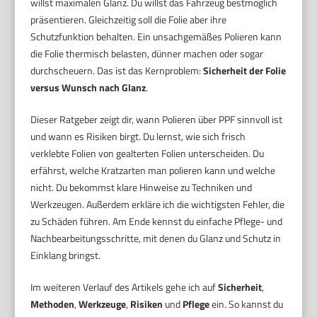
willst maximalen Glanz. Du willst das Fahrzeug bestmöglich
präsentieren. Gleichzeitig soll die Folie aber ihre
Schutzfunktion behalten. Ein unsachgemäßes Polieren kann
die Folie thermisch belasten, dünner machen oder sogar
durchscheuern. Das ist das Kernproblem:
Sicherheit der Folie
versus Wunsch nach Glanz
.
Dieser Ratgeber zeigt dir, wann Polieren über PPF sinnvoll ist
und wann es Risiken birgt. Du lernst, wie sich frisch
verklebte Folien von gealterten Folien unterscheiden. Du
erfährst, welche Kratzarten man polieren kann und welche
nicht. Du bekommst klare Hinweise zu Techniken und
Werkzeugen. Außerdem erkläre ich die wichtigsten Fehler, die
zu Schäden führen. Am Ende kennst du einfache Pflege- und
Nachbearbeitungsschritte, mit denen du Glanz und Schutz in
Einklang bringst.
Im weiteren Verlauf des Artikels gehe ich auf
Sicherheit
,
Methoden
,
Werkzeuge
,
Risiken
und
Pflege
ein. So kannst du