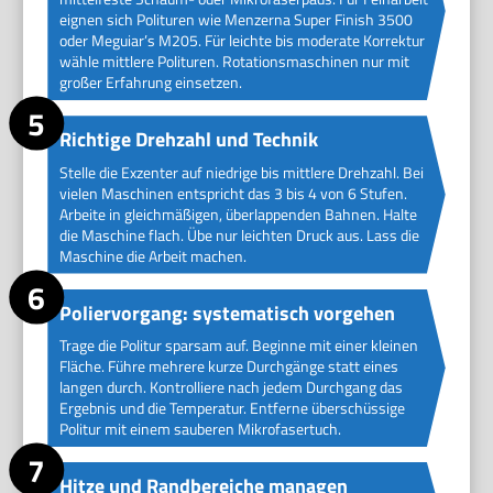
eignen sich Polituren wie Menzerna Super Finish 3500
oder Meguiar’s M205. Für leichte bis moderate Korrektur
wähle mittlere Polituren. Rotationsmaschinen nur mit
großer Erfahrung einsetzen.
Richtige Drehzahl und Technik
Stelle die Exzenter auf niedrige bis mittlere Drehzahl. Bei
vielen Maschinen entspricht das 3 bis 4 von 6 Stufen.
Arbeite in gleichmäßigen, überlappenden Bahnen. Halte
die Maschine flach. Übe nur leichten Druck aus. Lass die
Maschine die Arbeit machen.
Poliervorgang: systematisch vorgehen
Trage die Politur sparsam auf. Beginne mit einer kleinen
Fläche. Führe mehrere kurze Durchgänge statt eines
langen durch. Kontrolliere nach jedem Durchgang das
Ergebnis und die Temperatur. Entferne überschüssige
Politur mit einem sauberen Mikrofasertuch.
Hitze und Randbereiche managen