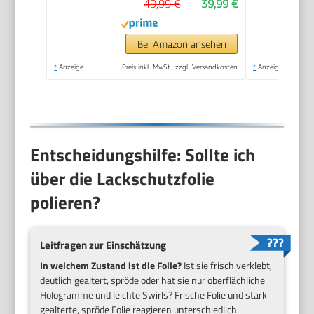
49,99 €
39,99 €
Geschwindigkeiten,
3200–6600 U/min,
für die Autodetailing,
Bei Amazon ansehen
Scheinwerfer
*
Anzeige
Preis inkl. MwSt., zzgl. Versandkosten
*
Anzeige
Aufbereitung
Entscheidungshilfe: Sollte ich
über die Lackschutzfolie
polieren?
Leitfragen zur Einschätzung
In welchem Zustand ist die Folie?
Ist sie frisch verklebt,
deutlich gealtert, spröde oder hat sie nur oberflächliche
Hologramme und leichte Swirls? Frische Folie und stark
gealterte, spröde Folie reagieren unterschiedlich.