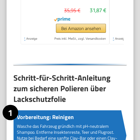
1 Textilpolierhaube
35,95 €
31,87 €
und Synthetik-
Polierhaube inklusive)
Bei Amazon ansehen
*
Anzeige
Preis inkl. MwSt., zzgl. Versandkosten
*
Anzeige
Schritt-für-Schritt-Anleitung
zum sicheren Polieren über
Lackschutzfolie
Vorbereitung: Reinigen
Wasche das Fahrzeug gründlich mit pH-neutralem
Shampoo. Entferne Insektenreste, Teer und Flugrost.
Nutze bei Bedarf eine sanfte Clay-Bar oder einen Clay-