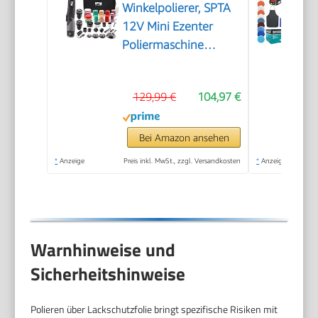
Winkelpolierer, SPTA
12V Mini Ezenter
Poliermaschine
Polierer, Polierer
25mm/50mm/80mm
129,99 €
104,97 €
Polierteller/Polierschwamm/Wollsch
zum Polieren von
Auto, Möbeln -
Bei Amazon ansehen
LD104DE-V2
*
Anzeige
Preis inkl. MwSt., zzgl. Versandkosten
*
Anzeige
Warnhinweise und
Sicherheitshinweise
Polieren über Lackschutzfolie bringt spezifische Risiken mit