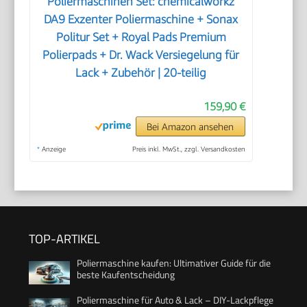
Poliermaschinen Set: chemicalworkz
DA9 Exzenter Poliermaschine + Sonax
Politur Set + Royal Pads Premium
Polierpads + Dr. Wack Versiegelung für
Lack + Zubehör | 20-teilig
159,90 €
Bei Amazon ansehen
*
Anzeige
Preis inkl. MwSt., zzgl. Versandkosten
TOP-ARTIKEL
Poliermaschine kaufen: Ultimativer Guide für die
beste Kaufentscheidung
Poliermaschine für Auto & Lack – DIY-Lackpflege