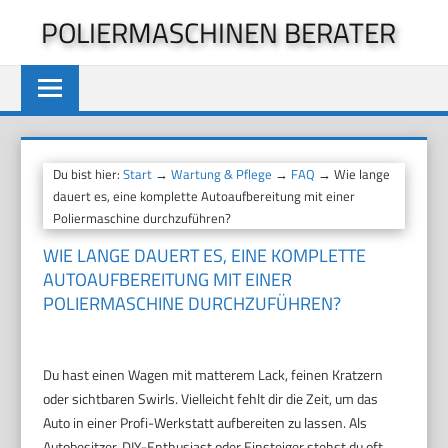
Zum
POLIERMASCHINEN BERATER
Inhalt
springen
Du bist hier:
Start
→
Wartung & Pflege
→
FAQ
→ Wie lange
dauert es, eine komplette Autoaufbereitung mit einer
Poliermaschine durchzuführen?
WIE LANGE DAUERT ES, EINE KOMPLETTE
AUTOAUFBEREITUNG MIT EINER
POLIERMASCHINE DURCHZUFÜHREN?
Du hast einen Wagen mit matterem Lack, feinen Kratzern
oder sichtbaren Swirls. Vielleicht fehlt dir die Zeit, um das
Auto in einer Profi-Werkstatt aufbereiten zu lassen. Als
Autobesitzer, DIY-Enthusiast oder Einsteiger stehst du oft