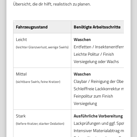
Übersicht, die dir hilft, realistisch zu planen.
Fahrzeugzustand
Benötigte Arbeitsschritte
Leicht
Waschen
Entfetten / Insektenentfernung
(leichter Glanzverlust, wenige Swirls)
Leichte Politur / Finish
Versiegelung oder Wachs
Mittel
Waschen
Claybar / Reinigung der Oberfläche
(sichtbare Swirls, feine Kratzer)
Schleiffreie Lackkorrektur mit Mi
Feinpolitur zum Finish
Versiegelung
Stark
Ausführliche Vorbereitung
Lackprüfungen und ggf. Spot-Sand
(tiefere Kratzer, starker Oxidation)
Intensiver Materialabtrag mit Co