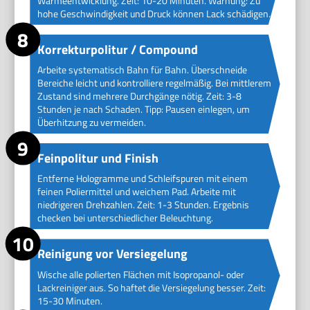
Wärmeentwicklung. Zeit: 10-20 Minuten. Warnung: Zu
hohe Geschwindigkeit und Druck können Lack schädigen.
Korrekturpolitur / Compound
Arbeite systematisch Bahn für Bahn. Überschneide
Bereiche leicht und kontrolliere regelmäßig. Bei mittlerem
Zustand sind mehrere Durchgänge nötig. Zeit: 3-8
Stunden je nach Schaden. Tipp: Pausen einlegen, um
Überhitzung zu vermeiden.
Feinpolitur und Finish
Entferne Hologramme und Schleifspuren mit einem
feinen Poliermittel und weichem Pad. Arbeite mit
niedrigeren Drehzahlen. Zeit: 1-3 Stunden. Ergebnis
checken bei unterschiedlicher Beleuchtung.
Reinigung vor Versiegelung
Wische alle polierten Flächen mit Isopropanol- oder
Lackreiniger aus. So haftet die Versiegelung besser. Zeit:
15-30 Minuten.