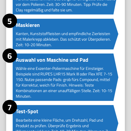
vor dem Polieren. Zeit: 30-90 Minuten. Tipp: Prüfe die
Clay regelmäßig und falte sie um.
Maskieren
Kanten, Kunststoffleisten und empfindliche Zierleisten
mit Malerkrepp abkleben. Das schützt vor Überpolieren.
Zeit: 10-20 Minuten.
Auswahl von Maschine und Pad
Wähle eine Exzenter-Poliermaschine für Einsteiger.
Beispiele sind RUPES LHR15 Mark III oder Flex XFE 7-15
150. Nutze passende Pads: grob fürs Compound, mittel
für Korrektur, weich für Finish. Hinweis: Teste
Kombinationen an einer unauffälligen Stelle. Zeit: 10-15
Minuten.
Test-Spot
Bearbeite eine kleine Fläche, um Drehzahl, Pad und
Produkt zu prüfen. Überprüfe Ergebnis und