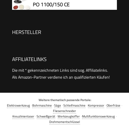
PO 1100/150 CE
HERSTELLER
AFFILIATELINKS
Die mit * gekennzeichneten Links sind sog. Affiliatelinks.
Als Amazon-Partner verdiene ich an qualifizierten Käufen!
Weitere thematisch passende Portale:
Elektrowerkzeug
·
Bohrmaschine
·
Säge
·
Schleifmaschine
·
Kompressor
·
Oberfräse
·
Fliesenschneider
Kreuzlinienlaser
·
Schweißgerät
·
Werkzeugkoffer
·
Multifunktionswerkzeug
·
Drehmomentschlüssel