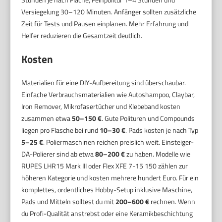
Versiegelung 30–120 Minuten. Anfänger sollten zusätzliche
Zeit für Tests und Pausen einplanen. Mehr Erfahrung und
Helfer reduzieren die Gesamtzeit deutlich.
Kosten
Materialien für eine DIY-Aufbereitung sind überschaubar.
Einfache Verbrauchsmaterialien wie Autoshampoo, Claybar,
Iron Remover, Mikrofasertücher und Klebeband kosten
zusammen etwa
50–150 €
. Gute Polituren und Compounds
liegen pro Flasche bei rund
10–30 €
. Pads kosten je nach Typ
5–25 €
. Poliermaschinen reichen preislich weit. Einsteiger-
DA-Polierer sind ab etwa
80–200 €
zu haben. Modelle wie
RUPES LHR15 Mark III oder Flex XFE 7-15 150 zählen zur
höheren Kategorie und kosten mehrere hundert Euro. Für ein
komplettes, ordentliches Hobby-Setup inklusive Maschine,
Pads und Mitteln solltest du mit
200–600 €
rechnen. Wenn
du Profi-Qualität anstrebst oder eine Keramikbeschichtung