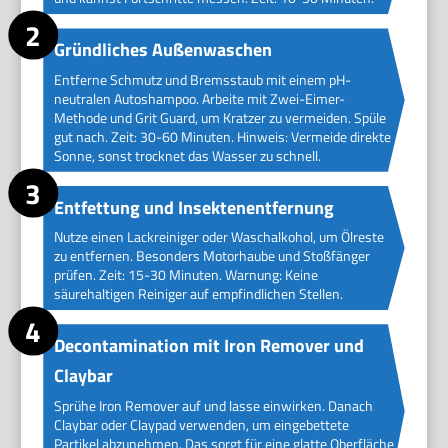
Gründliches Außenwaschen
Entferne Schmutz und Bremsstaub mit einem pH-
neutralen Autoshampoo. Arbeite mit Zwei-Eimer-
Methode und Grit Guard, um Kratzer zu vermeiden. Spüle
gut nach. Zeit: 30-60 Minuten. Hinweis: Vermeide direkte
Sonne, sonst trocknet das Wasser zu schnell.
Entfettung und Insektenentfernung
Nutze einen Lackreiniger oder Waschalkohol, um Ölreste
zu entfernen. Besonders Motorhaube und Stoßfänger
prüfen. Zeit: 15-30 Minuten. Warnung: Keine
säurehaltigen Reiniger auf empfindlichen Stellen.
Decontamination mit Iron Remover und
Claybar
Sprühe Iron Remover auf und lasse einwirken. Danach
Claybar oder Claypad verwenden, um eingebettete
Partikel abzunehmen. Das sorgt für eine glatte Oberfläche