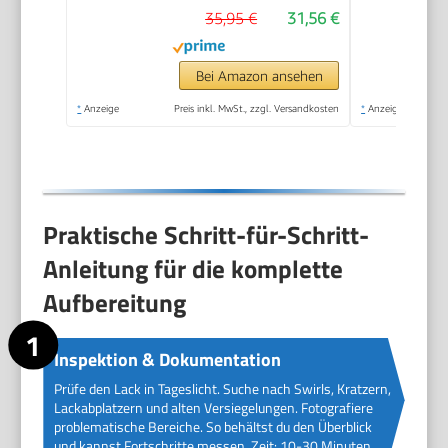
35,95 €
31,56 €
und Synthetik-
Polierhaube inklusive)
Bei Amazon ansehen
*
Anzeige
Preis inkl. MwSt., zzgl. Versandkosten
*
Anzeige
Praktische Schritt-für-Schritt-
Anleitung für die komplette
Aufbereitung
Inspektion & Dokumentation
Prüfe den Lack in Tageslicht. Suche nach Swirls, Kratzern,
Lackabplatzern und alten Versiegelungen. Fotografiere
problematische Bereiche. So behältst du den Überblick
und kannst Fortschritte messen. Zeit: 10-30 Minuten.