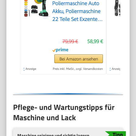
Poliermaschine Auto
Akku, Poliermaschine
22 Teile Set Exzenter,
21V
79,99 €
58,99 €
Bei Amazon ansehen
*
Anzeige
Preis inkl. MwSt., zzgl. Versandkosten
*
Anzeige
Pflege- und Wartungstipps für
Maschine und Lack
Maschine reinigen und richtig lagern