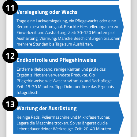
Versiegelung oder Wachs
Trage eine Lackversiegelung, ein Pflegewachs oder eine
Keramikbeschichtung auf. Beachte Herstellerangaben zu
Einwirkzeit und Aushärtung. Zeit: 30-120 Minuten plus
Aushärtung. Warnung: Manche Beschichtungen brauchen
mehrere Stunden bis Tage zum Aushärten.
Endkontrolle und Pflegehinweise
Entferne Klebeband, reinige Kanten und prüfe das
Ergebnis. Notiere verwendete Produkte. Gib
Pflegehinweise wie Waschrhythmus und Nachpflege.
Zeit: 15-30 Minuten. Tipp: Dokumentiere das Ergebnis
fotografisch.
Wartung der Ausrüstung
Reinige Pads, Poliermaschine und Mikrofasertücher.
Lagere die Maschine trocken. So verlängerst du die
Lebensdauer deiner Werkzeuge. Zeit: 20-40 Minuten.