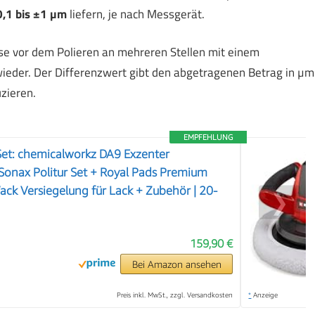
,1 bis ±1 µm
liefern, je nach Messgerät.
sse vor dem Polieren an mehreren Stellen mit einem
eder. Der Differenzwert gibt den abgetragenen Betrag in µm
zieren.
EMPFEHLUNG
Set: chemicalworkz DA9 Exzenter
Sonax Politur Set + Royal Pads Premium
Wack Versiegelung für Lack + Zubehör | 20-
❯
159,90 €
Bei Amazon ansehen
Preis inkl. MwSt., zzgl. Versandkosten
*
Anzeige