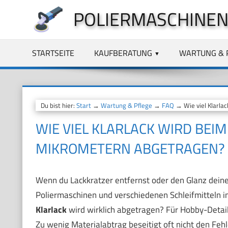
Zum
POLIERMASCHINEN
Inhalt
springen
STARTSEITE
KAUFBERATUNG
WARTUNG & 
Du bist hier:
Start
→
Wartung & Pflege
→
FAQ
→ Wie viel Klarla
WIE VIEL KLARLACK WIRD BEI
MIKROMETERN ABGETRAGEN?
Wenn du Lackkratzer entfernst oder den Glanz deine
Poliermaschinen und verschiedenen Schleifmitteln in 
Klarlack
wird wirklich abgetragen? Für Hobby-Detaile
Zu wenig Materialabtrag beseitigt oft nicht den Fehl