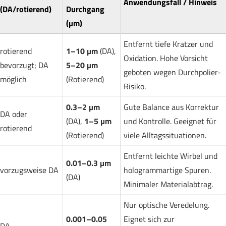
Anwendungsfall / Hinweis
(DA/rotierend)
Durchgang
(µm)
Entfernt tiefe Kratzer und
rotierend
1–10 µm
(DA),
Oxidation. Hohe Vorsicht
bevorzugt; DA
5–20 µm
geboten wegen Durchpolier-
möglich
(Rotierend)
Risiko.
0.3–2 µm
Gute Balance aus Korrektur
DA oder
(DA),
1–5 µm
und Kontrolle. Geeignet für
rotierend
(Rotierend)
viele Alltagssituationen.
Entfernt leichte Wirbel und
0.01–0.3 µm
vorzugsweise DA
hologrammartige Spuren.
(DA)
Minimaler Materialabtrag.
Nur optische Veredelung.
0.001–0.05
Eignet sich zur