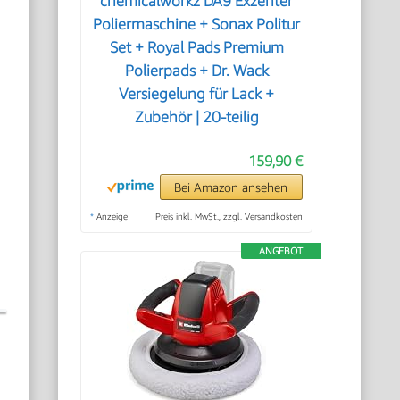
chemicalworkz DA9 Exzenter
Poliermaschine + Sonax Politur
Set + Royal Pads Premium
Polierpads + Dr. Wack
Versiegelung für Lack +
Zubehör | 20-teilig
159,90 €
Bei Amazon ansehen
*
Anzeige
Preis inkl. MwSt., zzgl. Versandkosten
ANGEBOT