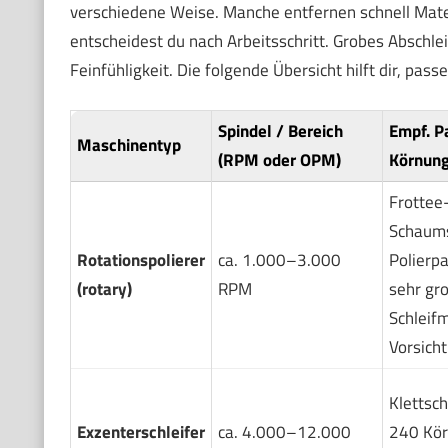
verschiedene Weise. Manche entfernen schnell Materi
entscheidest du nach Arbeitsschritt. Grobes Abschlei
Feinfühligkeit. Die folgende Übersicht hilft dir, pa
Spindel / Bereich
Empf. P
Maschinentyp
(RPM oder OPM)
Körnun
Frottee
Schaums
Rotationspolierer
ca. 1.000–3.000
Polierpa
(rotary)
RPM
sehr gr
Schleifm
Vorsicht
Klettsc
Exzenterschleifer
ca. 4.000–12.000
240 Kö