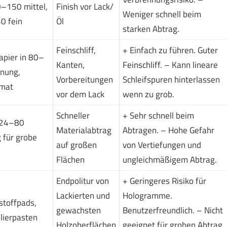
0–150 mittel,
Finish vor Lack/
Weniger schnell beim
0 fein
Öl
starken Abtrag.
Feinschliff,
+ Einfach zu führen. Guter
apier in 80–
Kanten,
Feinschliff. – Kann lineare
nung,
Vorbereitungen
Schleifspuren hinterlassen
rmat
vor dem Lack
wenn zu grob.
Schneller
+ Sehr schnell beim
 24–80
Materialabtrag
Abtragen. – Hohe Gefahr
 für grobe
auf großen
von Vertiefungen und
Flächen
ungleichmäßigem Abtrag.
Endpolitur von
+ Geringeres Risiko für
Lackierten und
Hologramme.
toffpads,
gewachsten
Benutzerfreundlich. – Nicht
lierpasten
Holzoberflächen
geeignet für groben Abtrag.