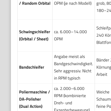
/ Random Orbital
OPM (je nach Modell)
grob, 8
180–24
Schleifp
Schwingschleifer
ca. 6.000–14.000
240 Kör
(Orbital / Sheet)
OPM
Blattfo
Angabe meist als
Bänder
Bandgeschwindigkeit.
Bandschleifer
Körnung
Sehr aggressiv. Nicht
Arbeit
in RPM typisch
ca. 2.000–6.000
Poliermaschine /
Weiche
RPM (kombinierte
DA-Polisher
Schaums
Dreh- und
(Dual Action)
feine Po
Exzenterbewegung)