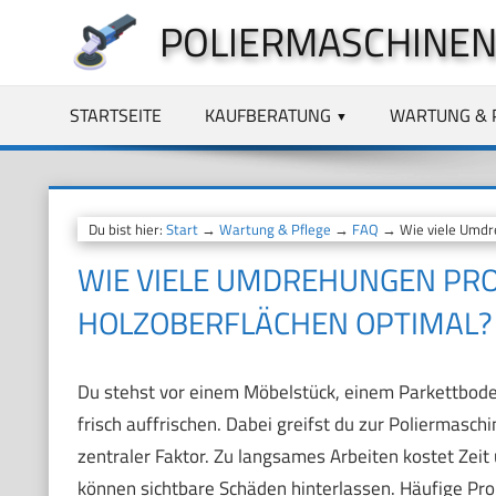
Zum
POLIERMASCHINEN
Inhalt
springen
STARTSEITE
KAUFBERATUNG
WARTUNG & 
Du bist hier:
Start
→
Wartung & Pflege
→
FAQ
→ Wie viele Umdre
WIE VIELE UMDREHUNGEN PRO
HOLZOBERFLÄCHEN OPTIMAL?
Du stehst vor einem Möbelstück, einem Parkettboden
frisch auffrischen. Dabei greifst du zur Poliermaschi
zentraler Faktor. Zu langsames Arbeiten kostet Zei
können sichtbare Schäden hinterlassen. Häufige P