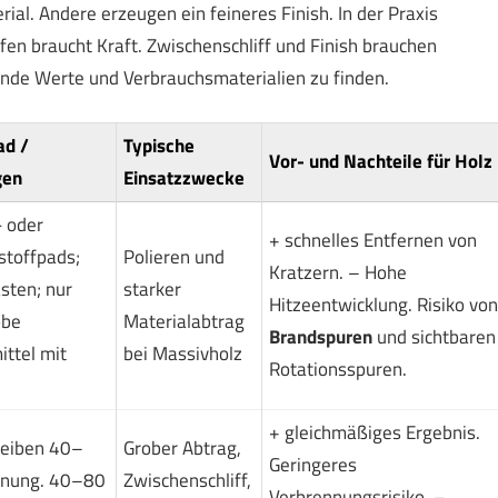
al. Andere erzeugen ein feineres Finish. In der Praxis
fen braucht Kraft. Zwischenschliff und Finish brauchen
ssende Werte und Verbrauchsmaterialien zu finden.
ad /
Typische
Vor- und Nachteile für Holz
gen
Einsatzzwecke
- oder
+ schnelles Entfernen von
toffpads;
Polieren und
Kratzern. – Hohe
sten; nur
starker
Hitzeentwicklung. Risiko von
obe
Materialabtrag
Brandspuren
und sichtbaren
ittel mit
bei Massivholz
Rotationsspuren.
+ gleichmäßiges Ergebnis.
heiben 40–
Grober Abtrag,
Geringeres
rnung. 40–80
Zwischenschliff,
Verbrennungsrisiko. –