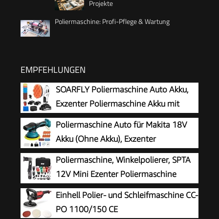
Projekte
Poliermaschine: Profi-Pflege & Wartung
EMPFEHLUNGEN
SOARFLY Poliermaschine Auto Akku,
Exzenter Poliermaschine Akku mit
2x2.0Ah 21V Batterie, 6 variable
Poliermaschine Auto für Makita 18V
Geschwindigkeiten, 3200–6600 U/min, für die
Akku (Ohne Akku), Exzenter
Autodetailing, Scheinwerfer Aufbereitung
poliermaschine, 8 Variable
Poliermaschine, Winkelpolierer, SPTA
Geschwindigkeit, Akkupolierer mit Polierteller,
12V Mini Ezenter Poliermaschine
Auto Politur Set für Autopflege Polieren
Polierer, Polierer 25mm/50mm/80mm
Einhell Polier- und Schleifmaschine CC-
Autodetailing Wachsen
Polierteller/Polierschwamm/Wollscheibe, zum
PO 1100/150 CE
Polieren von Auto, Möbeln - LD104DE-V2