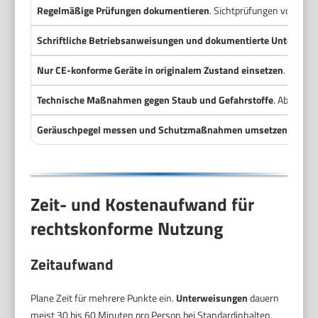
Regelmäßige Prüfungen dokumentieren
. Sichtprüfungen vor jed
Schriftliche Betriebsanweisungen und dokumentierte Unterwei
Nur CE-konforme Geräte in originalem Zustand einsetzen
. Konfo
Technische Maßnahmen gegen Staub und Gefahrstoffe
. Absaugun
Geräuschpegel messen und Schutzmaßnahmen umsetzen
. Gehör
Zeit- und Kostenaufwand für
rechtskonforme Nutzung
Zeitaufwand
Plane Zeit für mehrere Punkte ein.
Unterweisungen
dauern
meist 30 bis 60 Minuten pro Person bei Standardinhalten.