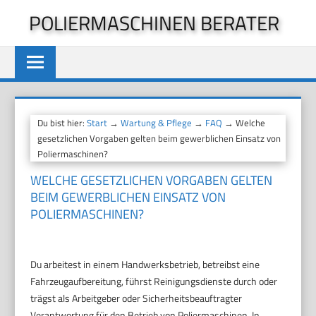
Zum
POLIERMASCHINEN BERATER
Inhalt
springen
Du bist hier:
Start
→
Wartung & Pflege
→
FAQ
→ Welche
gesetzlichen Vorgaben gelten beim gewerblichen Einsatz von
Poliermaschinen?
WELCHE GESETZLICHEN VORGABEN GELTEN
BEIM GEWERBLICHEN EINSATZ VON
POLIERMASCHINEN?
Du arbeitest in einem Handwerksbetrieb, betreibst eine
Fahrzeugaufbereitung, führst Reinigungsdienste durch oder
trägst als Arbeitgeber oder Sicherheitsbeauftragter
Verantwortung für den Betrieb von Poliermaschinen. In