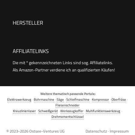
HERSTELLER
AFFILIATELINKS
Die mit * gekennzeichneten Links sind sog. Affiliatelinks.
Als Amazon-Partner verdiene ich an qualifizierten Käufen!
Weitere thematisch passende Portale:
Elektrowerkzeug
·
Bohrmaschine
·
Säge
·
Schleifmaschine
·
Kompressor
·
Oberfräse
·
Fliesenschneider
Kreuzlinienlaser
·
Schweißgerät
·
Werkzeugkoffer
·
Multifunktionswerkzeug
·
Drehmomentschlüssel
© 2023-2026
Ostsee-Ventures UG
Datenschutz
·
Impressum