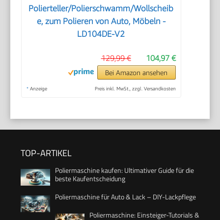
Polierteller/Polierschwamm/Wollscheib
e, zum Polieren von Auto, Möbeln -
LD104DE-V2
129,99 €
104,97 €
Bei Amazon ansehen
*
Anzeige
Preis inkl. MwSt., zzgl. Versandkosten
TOP-ARTIKEL
Poliermaschine kaufen: Ultimativer Guide für die
beste Kaufentscheidung
Poliermaschine für Auto & Lack – DIY-Lackpflege
Poliermaschine: Einsteiger-Tutorials &