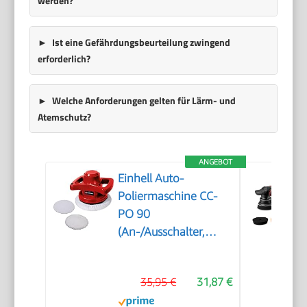
werden?
Ist eine Gefährdungsbeurteilung zwingend
erforderlich?
Welche Anforderungen gelten für Lärm- und
Atemschutz?
ANGEBOT
Einhell Auto-
Poliermaschine CC-
PO 90
(An-/Ausschalter,
handlich und robust,
1 Textilpolierhaube
35,95 €
31,87 €
und Synthetik-
Polierhaube inklusive)